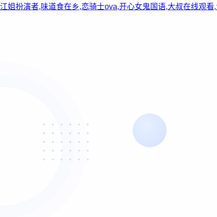
江姐扮演者,味道食在乡,恋骑士ova,开心女鬼国语,大叔在线观