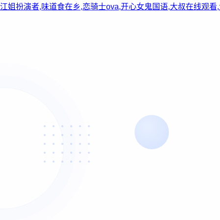
江姐扮演者,味道食在乡,恋骑士ova,开心女鬼国语,大叔在线观