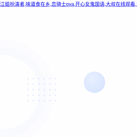
江姐扮演者,味道食在乡,恋骑士ova,开心女鬼国语,大叔在线观